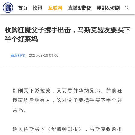
首页
快讯
互联网
直播&带货
漫剧&短剧
短视
收购狂魔父子携手出击，马斯克盟友要买下
半个好莱坞
新浪科技
2025-09-19 09:00
刚刚买下派拉蒙，又要吞并华纳兄弟。并购狂
魔家族后继有人，这对父子要携手买下半个好
莱坞。
继贝佐斯买下《华盛顿邮报》，马斯克收购推