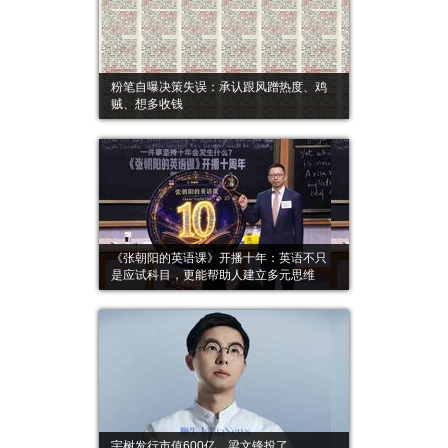
粉笔自曝决策失误：承认跟风蹭热度、鸡
贼、想多收钱
《张朝阳的英语课》开播十年：英语不只
是应试科目，更能帮助人建立多元思维
宇树发行市值600亿，梁文锋投了